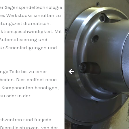
r Gegenspindeltechnologie
ines Werkstücks simultan zu
eitungszeit dramatisch,
uktionsgeschwindigkeit. Mit
Automatisierung und
 für Serienfertigungen und
nge Teile bis zu einer
eiten. Dies eröffnet neue
ke Komponenten benötigen,
u oder in der
ehzentren sind für jede
 Dienstleistungen, von der