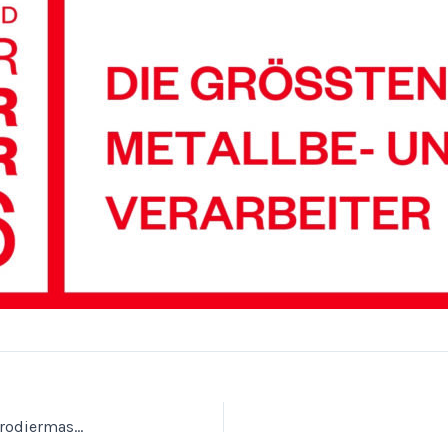
Präzision auf höchstem Niveau: Unsere neue Drahterodiermaschine AgieChamille Progress V3